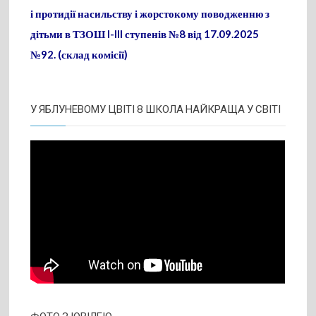
і протидії насильству і жорстокому поводженню з
дітьми в ТЗОШ I-III ступенів №8 від 17.09.2025
№92. (склад комісії)
У ЯБЛУНЕВОМУ ЦВІТІ 8 ШКОЛА НАЙКРАЩА У СВІТІ
ФОТО З ЮВІЛЕЮ