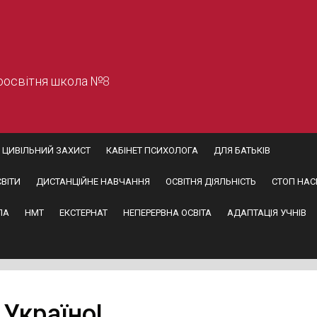
оосвітня школа №8
ЦИВІЛЬНИЙ ЗАХИСТ
КАБІНЕТ ПСИХОЛОГА
ДЛЯ БАТЬКІВ
ВІТИ
ДИСТАНЦІЙНЕ НАВЧАННЯ
ОСВІТНЯ ДІЯЛЬНІСТЬ
СТОП НАС
ПА
НМТ
ЕКСТЕРНАТ
НЕПЕРЕРВНА ОСВІТА
АДАПТАЦІЯ УЧНІВ
Україно!