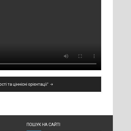
сті та ціннісні орієнтації”
ПОШУК НА САЙТІ