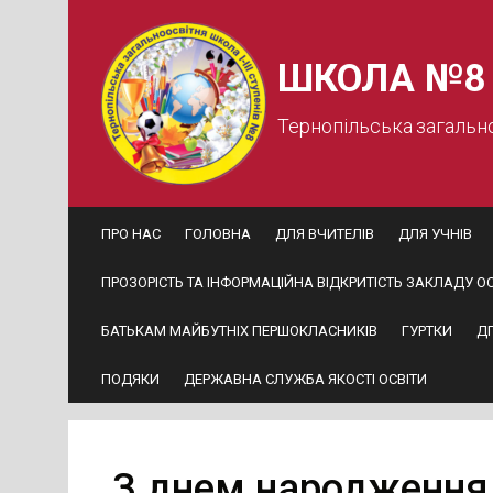
Skip
to
content
ШКОЛА №8
Тернопільська загальн
ПРО НАС
ГОЛОВНА
ДЛЯ ВЧИТЕЛІВ
ДЛЯ УЧНІВ
ПРОЗОРІСТЬ ТА ІНФОРМАЦІЙНА ВІДКРИТІСТЬ ЗАКЛАДУ ОС
БАТЬКАМ МАЙБУТНІХ ПЕРШОКЛАСНИКІВ
ГУРТКИ
Д
ПОДЯКИ
ДЕРЖАВНА СЛУЖБА ЯКОСТІ ОСВІТИ
З днем народження 