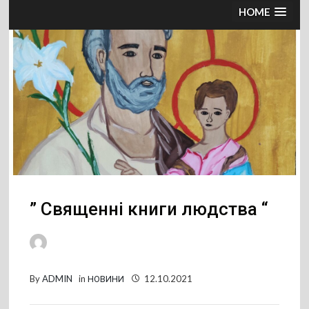
HOME
” Священні книги людства “
By
ADMIN
in
НОВИНИ
12.10.2021