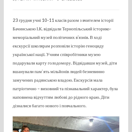
23 грудня учні 10-11 класів разом з вчителем історії
Бачинською І.К. відвідали Тернопільський історико-
меморіальний музей політичних в’язнів. В ході
екскурсії школярам розповіли історію геноциду
української нації. Учням співробітники музею
подарували карту голодомору. Відвідавши музей, діти
вшанували пам`ять мільйонів людей безневинно
замучених радянською владою. Екскурсія мала
патріотично – виховний та пізнавальний характер, була
наповнена відчуттям любові до рідного краю. Діти
дізналися багато нового і повчального.