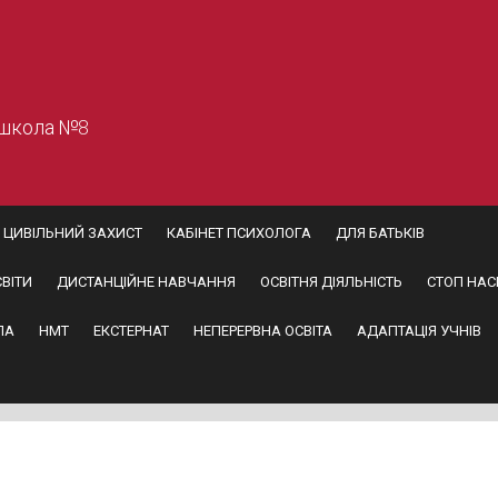
 школа №8
ЦИВІЛЬНИЙ ЗАХИСТ
КАБІНЕТ ПСИХОЛОГА
ДЛЯ БАТЬКІВ
ВІТИ
ДИСТАНЦІЙНЕ НАВЧАННЯ
ОСВІТНЯ ДІЯЛЬНІСТЬ
СТОП НАС
ПА
НМТ
ЕКСТЕРНАТ
НЕПЕРЕРВНА ОСВІТА
АДАПТАЦІЯ УЧНІВ