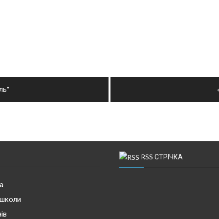
ль”
RSS СТРІЧКА
а
 школи
ів