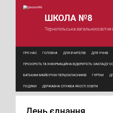
Skip
to
content
ШКОЛА №8
Тернопільська загальноосвітня
ПРО НАС
ГОЛОВНА
ДЛЯ ВЧИТЕЛІВ
ДЛЯ УЧНІВ
ПРОЗОРІСТЬ ТА ІНФОРМАЦІЙНА ВІДКРИТІСТЬ ЗАКЛАДУ ОС
БАТЬКАМ МАЙБУТНІХ ПЕРШОКЛАСНИКІВ
ГУРТКИ
Д
ПОДЯКИ
ДЕРЖАВНА СЛУЖБА ЯКОСТІ ОСВІТИ
День єднання