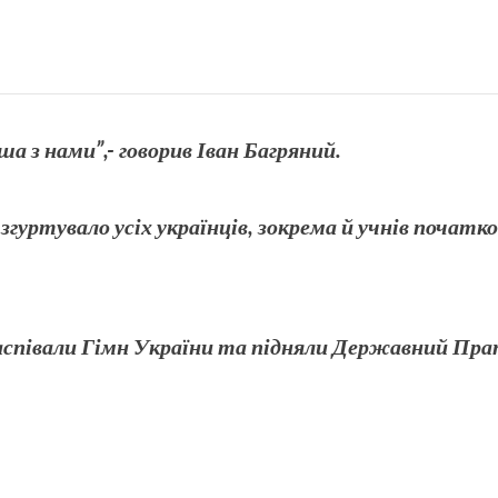
ша з нами”,- говорив Іван Багряний.
 згуртувало усіх українців, зокрема й учнів почат
аспівали Гімн України та підняли Державний Пра