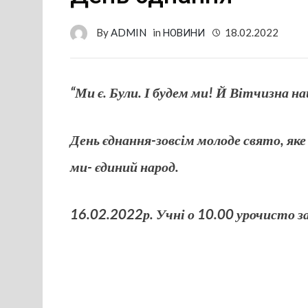
By
ADMIN
in
НОВИНИ
18.02.2022
“Ми є. Були. І будем ми! Й Вітчизна на
День єднання-зовсім молоде свято, яке
ми- єдиний народ.
16.02.2022р. Учні о 10.00 урочисто з