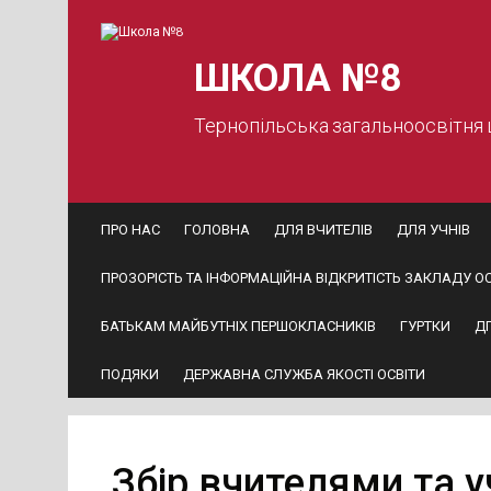
Skip
to
content
ШКОЛА №8
Тернопільська загальноосвітня
ПРО НАС
ГОЛОВНА
ДЛЯ ВЧИТЕЛІВ
ДЛЯ УЧНІВ
ПРОЗОРІСТЬ ТА ІНФОРМАЦІЙНА ВІДКРИТІСТЬ ЗАКЛАДУ ОС
БАТЬКАМ МАЙБУТНІХ ПЕРШОКЛАСНИКІВ
ГУРТКИ
Д
ПОДЯКИ
ДЕРЖАВНА СЛУЖБА ЯКОСТІ ОСВІТИ
Збір вчителями та 