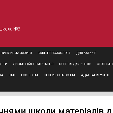
 школа №8
ЦИВІЛЬНИЙ ЗАХИСТ
КАБІНЕТ ПСИХОЛОГА
ДЛЯ БАТЬКІВ
ВІТИ
ДИСТАНЦІЙНЕ НАВЧАННЯ
ОСВІТНЯ ДІЯЛЬНІСТЬ
СТОП НАС
ПА
НМТ
ЕКСТЕРНАТ
НЕПЕРЕРВНА ОСВІТА
АДАПТАЦІЯ УЧНІВ
учнями школи матеріалів 