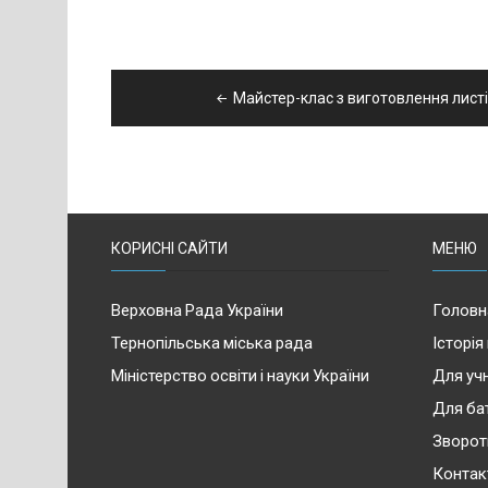
Навігація
Майстер-клас з виготовлення листі
записів
КОРИСНІ САЙТИ
МЕНЮ
Верховна Рада України
Головн
Тернопільська міська рада
Історія
Міністерство освіти і науки України
Для учн
Для ба
Зворот
Контак