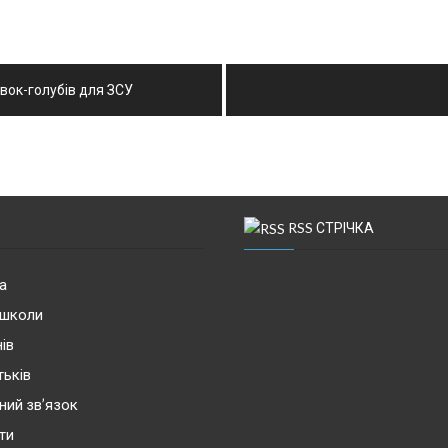
вок-голубів для ЗСУ
RSS СТРІЧКА
а
 школи
ів
тьків
ний зв’язок
ти