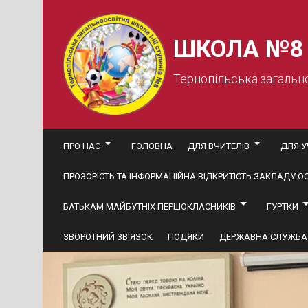
Skip
to
content
ШКОЛА №8
Тернопільська загальн
ПРО НАС
ГОЛОВНА
ДЛЯ ВЧИТЕЛІВ
ДЛЯ У
ПРОЗОРІСТЬ ТА ІНФОРМАЦІЙНА ВІДКРИТІСТЬ ЗАКЛАДУ ОС
БАТЬКАМ МАЙБУТНІХ ПЕРШОКЛАСНИКІВ
ГУРТКИ
ЗВОРОТНИЙ ЗВ’ЯЗОК
ПОДЯКИ
ДЕРЖАВНА СЛУЖБА 