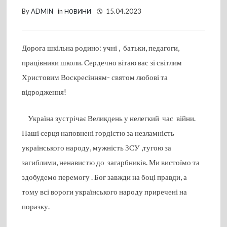
By
ADMIN
in
НОВИНИ
15.04.2023
Дорога шкільна родино: учні , батьки, педагоги,
працівники школи. Сердечно вітаю вас зі світлим
Христовим Воскресінням- святом любові та
відродження!
Україна зустрічає Великдень у нелегкий час війни.
Наші серця наповнені гордістю за незламність
українського народу, мужність ЗСУ ,тугою за
загиблими, ненавистю до загарбників. Ми вистоїмо та
здобудемо перемогу . Бог завжди на боці правди, а
тому всі вороги українського народу приречені на
поразку.