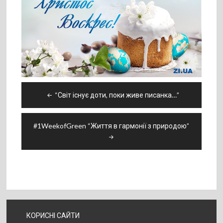
Навігація
“Світ існує доти, поки живе писанка…”
записів
#1WeekofGreen “Життя в гармонії з природою”
КОРИСНІ САЙТИ