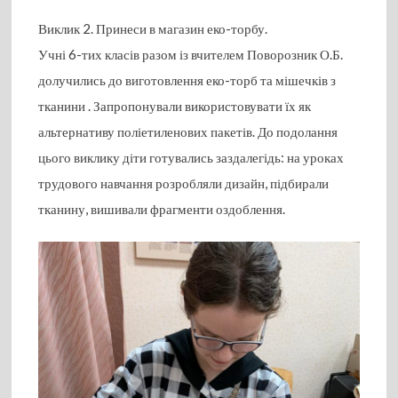
Виклик 2. Принеси в магазин еко-торбу.
Учні 6-тих класів разом із вчителем Поворозник О.Б.
долучились до виготовлення еко-торб та мішечків з
тканини . Запропонували використовувати їх як
альтернативу поліетиленових пакетів. До подолання
цього виклику діти готувались заздалегідь: на уроках
трудового навчання розробляли дизайн, підбирали
тканину, вишивали фрагменти оздоблення.