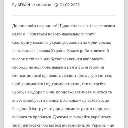
By
ADMIN
in
НОВИНИ
01.09.2023
Дорога шкільна родино! Щиро вітаю всіх із вересневим
святом – початком нового навчального року!
Сьогодні у кожного українця є заповітна мрія- вільна,
незалежна і щаслива Україна. Кожен робить великий
внесок у спільне майбутнє: захисники виборюють
свободу на полі бою, навіки в пам’яті їхні героїчні
вчинки, дорослі працюють , волонтерять , гуртуються,
щоб допомагати і підтримувати тих , хто потребує
цього, а ви, дорогі учні, продовжуватимете вчитися та
вперто здобувати знання. Бо знання – це важливо, це
безцінний інструмент, що допоможе разом подолати
виклики та проблеми. Досконало вивчайте українську
мову, вчіться спілкуватися іноземними, бо Україна – це