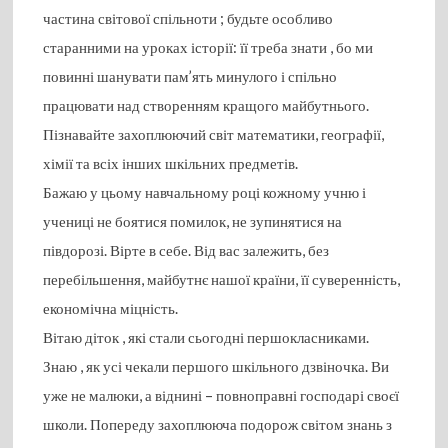
частина світової спільноти ; будьте особливо
старанними на уроках історії: її треба знати , бо ми
повинні шанувати пам’ять минулого і спільно
працювати над створенням кращого майбутнього.
Пізнавайте захоплюючий світ математики, географії,
хімії та всіх інших шкільних предметів.
Бажаю у цьому навчальному році кожному учню і
учениці не боятися помилок, не зупинятися на
півдорозі. Вірте в себе. Від вас залежить, без
перебільшення, майбутнє нашої країни, її суверенність,
економічна міцність.
Вітаю діток , які стали сьогодні першокласниками.
Знаю , як усі чекали першого шкільного дзвіночка. Ви
уже не малюки, а віднині – повноправні господарі своєї
школи. Попереду захоплююча подорож світом знань з