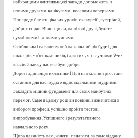
найкращими вчителями,які завжди допоможуть, з
новими друзями, канікулами , веселими перервами.
Попереду багато цікавих уроків, екскурсій, зустрічей,
добрих справ. Вірю, що ви, наші юні друзі, будете
сумлінними і гарними учнями.
Особливим і важливим цей навчальний рік буде і для
школярів – п’ятикласників, і для тих , хто є учнями 9-их
класів. Знаю, у вас все буде добре.
Дорогі одинадцятикласники! Цей навчальний рік стане
останнім для вас. Будьте відповідальними, мудрими.
Закладіть міцний фундамент для своїх майбутніх
перемог. Саме в цьому році ви повинні визначитися з
вибором професії, успішно пройти тестові
випробування .Успішного і результативного
навчального року.
Щира вдячність вам, колеги- педагоги, за самовіддану