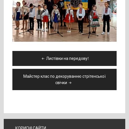
Навігація
Листівки на передову!
записів
Майстер клас по декоруванню стрітенської
свічки
КОРИСНІ САЙТИ