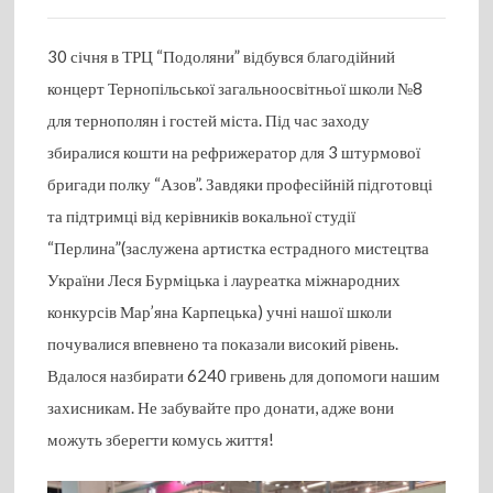
30 січня в ТРЦ “Подоляни” відбувся благодійний
концерт Тернопільської загальноосвітньої школи №8
для тернополян і гостей міста. Під час заходу
збиралися кошти на рефрижератор для 3 штурмової
бригади полку “Азов”. Завдяки професійній підготовці
та підтримці від керівників вокальної студії
“Перлина”(заслужена артистка естрадного мистецтва
України Леся Бурміцька і лауреатка міжнародних
конкурсів Мар’яна Карпецька) учні нашої школи
почувалися впевнено та показали високий рівень.
Вдалося назбирати 6240 гривень для допомоги нашим
захисникам. Не забувайте про донати, адже вони
можуть зберегти комусь життя!