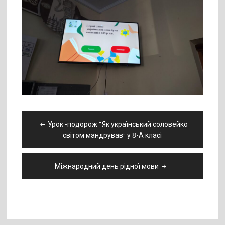
Навігація
Урок -подорож “Як український соловейко
записів
світом мандрував” у 8-А класі
Міжнародний день рідної мови