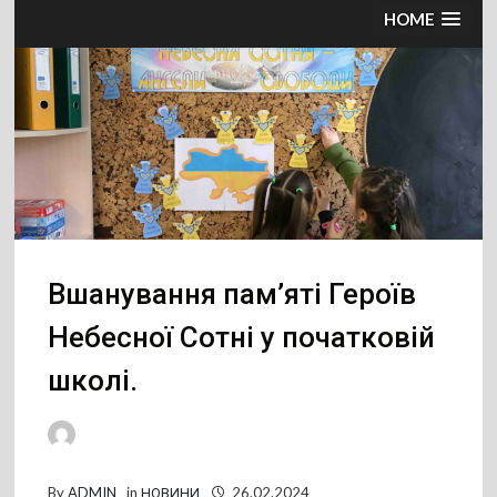
HOME
Вшанування пам’яті Героїв
Небесної Сотні у початковій
школі.
By
ADMIN
in
НОВИНИ
26.02.2024