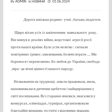
By
ADMIN
in
НОВИНИ
01.06.2024
Дорога шкільна родино- учні , батьки, педагоги.
Щиро вітаю усіх із закінченням навчального року.
Він минув в реаліях війни, жорстокої агресії росії
проти нашої країни. Було усім нелегко : сигнали
повітряних тривог, хвилювання, болючі втрати …. Ми
боремося і переможемо. Бо любов до України, свобода
, віра- це вічні цінності нашого народу.
Незважаючи на труднощі , школа працювала, жила,
наповнювалася дитячим щебетом і найщирішими у
світі посмішками. Всі старанно вчилися, змагалися у
конкурсах, олімпіадах, турнірах, організовували
благодійні ярмарки, зустрічі з відомими людьми,