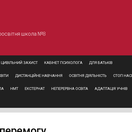
оосвітня школа №8
ЦИВІЛЬНИЙ ЗАХИСТ
КАБІНЕТ ПСИХОЛОГА
ДЛЯ БАТЬКІВ
ВІТИ
ДИСТАНЦІЙНЕ НАВЧАННЯ
ОСВІТНЯ ДІЯЛЬНІСТЬ
СТОП НАС
ПА
НМТ
ЕКСТЕРНАТ
НЕПЕРЕРВНА ОСВІТА
АДАПТАЦІЯ УЧНІВ
перемогу