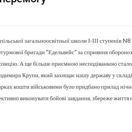
пільської загальноосвітньої школи І-ІІІ ступенів N
 штурмової бригади “Едельвейс” за сприяння обороно
озицію. А ще більше приємною несподіванкою стало 
одимира Крупи, який захищає нашу державу у складі
рмарках кошти військовими було придбано прилад ніч
фективно виконувати бойові завдання, збереже житт