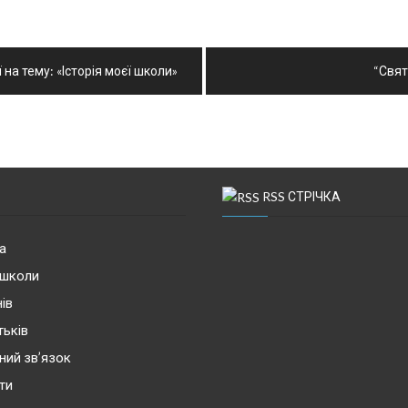
на тему: «Історія моєї школи»
“Свят
RSS СТРІЧКА
а
 школи
ів
тьків
ний зв’язок
ти