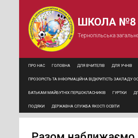
Skip
to
content
ШКОЛА №8
Тернопільська загальн
ПРО НАС
ГОЛОВНА
ДЛЯ ВЧИТЕЛІВ
ДЛЯ УЧНІВ
ПРОЗОРІСТЬ ТА ІНФОРМАЦІЙНА ВІДКРИТІСТЬ ЗАКЛАДУ ОС
БАТЬКАМ МАЙБУТНІХ ПЕРШОКЛАСНИКІВ
ГУРТКИ
Д
ПОДЯКИ
ДЕРЖАВНА СЛУЖБА ЯКОСТІ ОСВІТИ
Разом наближаємо 