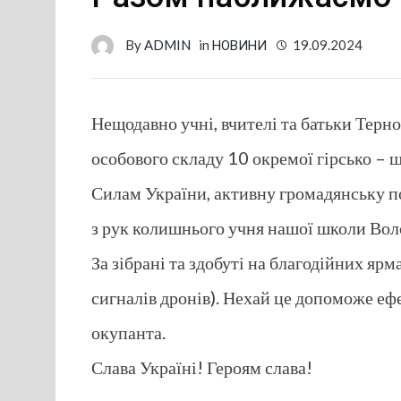
By
ADMIN
in
НОВИНИ
19.09.2024
Нещодавно учні, вчителі та батьки Терно
особового складу 10 окремої гірсько –
Силам України, активну громадянську п
з рук колишнього учня нашої школи Вол
За зібрані та здобуті на благодійних я
сигналів дронів). Нехай це допоможе е
окупанта.
Слава Україні! Героям слава!