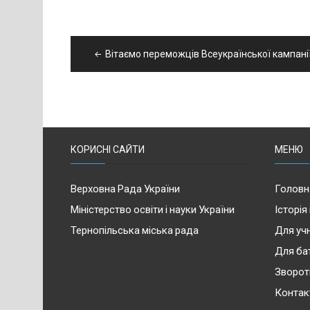
Навігація
Вітаємо переможців Всеукраїнської кампанії 
записів
КОРИСНІ САЙТИ
МЕНЮ
Верховна Рада України
Головн
Міністерство освіти і науки України
Історія
Тернопільська міська рада
Для учн
Для ба
Зворот
Контак