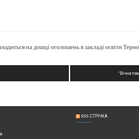
аходиться на дошці оголошень в закладі освіти Терн
“Вічна па
RSS СТРІЧКА
а