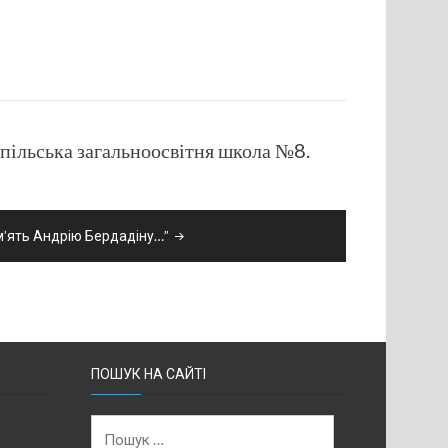
опільська загальноосвітня школа №8.
м’ять Андрію Бердадіну…”
ПОШУК НА САЙТІ
Пошук: