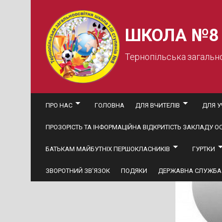
Skip
to
content
ШКОЛА №8
Тернопільська загальн
ПРО НАС
ГОЛОВНА
ДЛЯ ВЧИТЕЛІВ
ДЛЯ У
ПРОЗОРІСТЬ ТА ІНФОРМАЦІЙНА ВІДКРИТІСТЬ ЗАКЛАДУ ОС
БАТЬКАМ МАЙБУТНІХ ПЕРШОКЛАСНИКІВ
ГУРТКИ
ЗВОРОТНИЙ ЗВ’ЯЗОК
ПОДЯКИ
ДЕРЖАВНА СЛУЖБА 