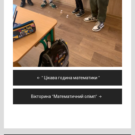
Навігація
” Цікава година математики “
записів
Вікторина “Математичний олімп”