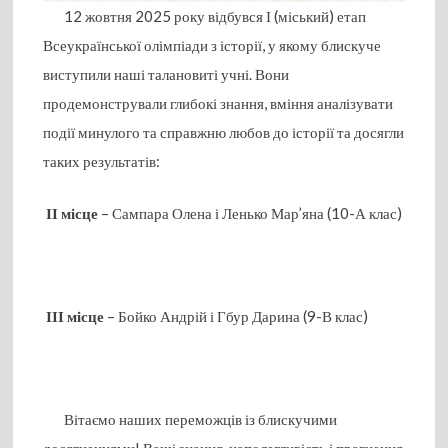
12 жовтня 2025 року відбувся І (міський) етап
Всеукраїнської олімпіади з історії, у якому блискуче
виступили наші талановиті учні. Вони
продемонстрували глибокі знання, вміння аналізувати
події минулого та справжню любов до історії та досягли
таких результатів:
ІІ місце
– Сампара Олена і Ленько Мар’яна (10-А клас)
ІІІ місце
– Бойко Андрій і Гбур Дарина (9-В клас)
Вітаємо наших переможців із блискучими
досягненнями! Ваші знання, наполегливість і прагнення