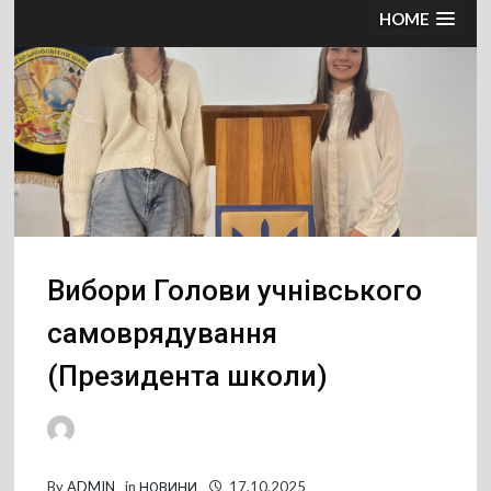
HOME
Вибори Голови учнівського
самоврядування
(Президента школи)
By
ADMIN
in
НОВИНИ
17.10.2025