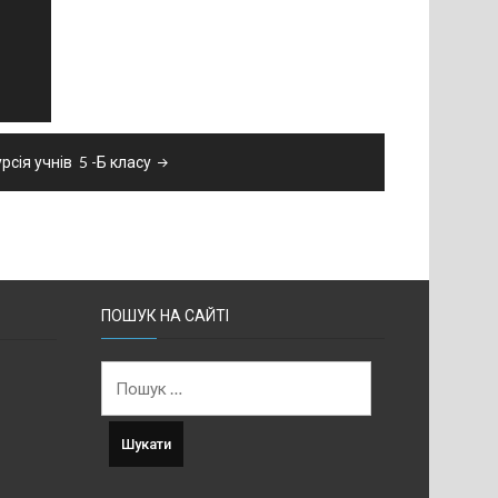
рсія учнів 5 -Б класу
ПОШУК НА САЙТІ
Пошук: