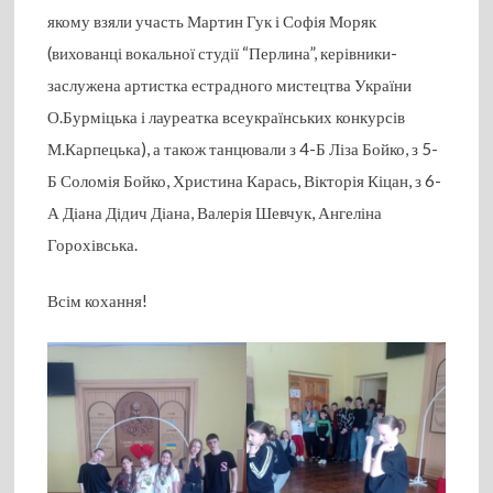
якому взяли участь Мартин Гук і Софія Моряк
(вихованці вокальної студії “Перлина”, керівники-
заслужена артистка естрадного мистецтва України
О.Бурміцька і лауреатка всеукраїнських конкурсів
М.Карпецька), а також танцювали з 4-Б Ліза Бойко, з 5-
Б Соломія Бойко, Христина Карась, Вікторія Кіцан, з 6-
А Діана Дідич Діана, Валерія Шевчук, Ангеліна
Горохівська.
Всім кохання!