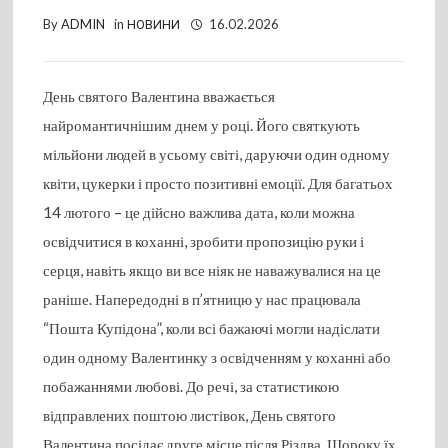
By
ADMIN
in
НОВИНИ
16.02.2026
День святого Валентина вважається
найромантичнішим днем у році. Його святкують
мільйони людей в усьому світі, даруючи один одному
квіти, цукерки і просто позитивні емоції. Для багатьох
14 лютого – це дійсно важлива дата, коли можна
освідчитися в коханні, зробити пропозицію руки і
серця, навіть якщо ви все ніяк не наважувалися на це
раніше. Напередодні в п’ятницю у нас працювала
“Пошта Купідона”, коли всі бажаючі могли надіслати
один одному Валентинку з освідченням у коханні або
побажаннями любові. До речі, за статистикою
відправлених поштою листівок, День святого
Валентина посідає друге місце після Різдва. Щороку їх