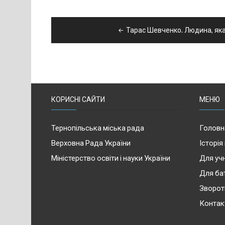
Навігація
Тарас Шевченко. Людина, як
записів
КОРИСНІ САЙТИ
МЕНЮ
Тернопільська міська рада
Головн
Верховна Рада України
Історія
Міністерство освіти і науки України
Для учн
Для ба
Зворот
Контак