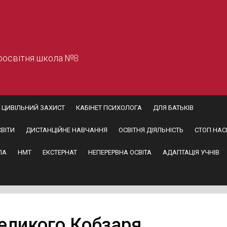
оосвітня школа №8
ЦИВІЛЬНИЙ ЗАХИСТ
КАБІНЕТ ПСИХОЛОГА
ДЛЯ БАТЬКІВ
ВІТИ
ДИСТАНЦІЙНЕ НАВЧАННЯ
ОСВІТНЯ ДІЯЛЬНІСТЬ
СТОП НАС
ПА
НМТ
ЕКСТЕРНАТ
НЕПЕРЕРВНА ОСВІТА
АДАПТАЦІЯ УЧНІВ
еликого Кобзаря