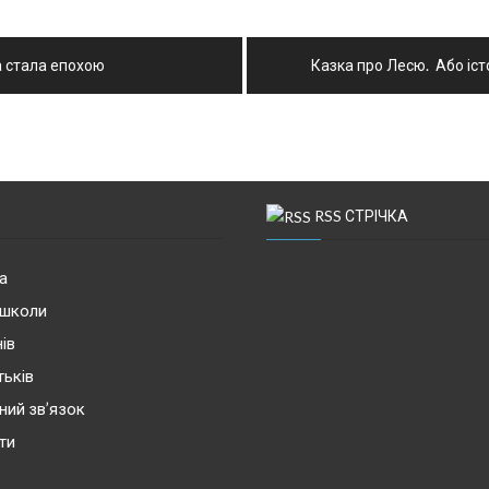
а стала епохою
Казка про Лесю. Або іст
RSS СТРІЧКА
а
 школи
ів
тьків
ний зв’язок
ти