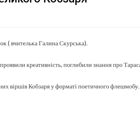
ок ( вчителька Галина Скурська).
проявили креативність, поглибили знання про Тарас
них віршів Кобзаря у форматі поетичного флешмобу.