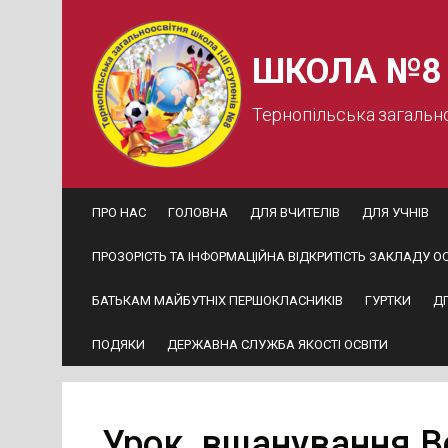
Skip
to
content
ШКОЛА №8
Тернопільська загальн
ПРО НАС
ГОЛОВНА
ДЛЯ ВЧИТЕЛІВ
ДЛЯ УЧНІВ
ПРОЗОРІСТЬ ТА ІНФОРМАЦІЙНА ВІДКРИТІСТЬ ЗАКЛАДУ ОС
БАТЬКАМ МАЙБУТНІХ ПЕРШОКЛАСНИКІВ
ГУРТКИ
Д
ПОДЯКИ
ДЕРЖАВНА СЛУЖБА ЯКОСТІ ОСВІТИ
Урок вшанування В