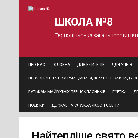
Skip
to
content
ШКОЛА №8
Тернопільська загальноосвітня
ПРО НАС
ГОЛОВНА
ДЛЯ ВЧИТЕЛІВ
ДЛЯ УЧНІВ
ПРОЗОРІСТЬ ТА ІНФОРМАЦІЙНА ВІДКРИТІСТЬ ЗАКЛАДУ ОС
БАТЬКАМ МАЙБУТНІХ ПЕРШОКЛАСНИКІВ
ГУРТКИ
Д
ПОДЯКИ
ДЕРЖАВНА СЛУЖБА ЯКОСТІ ОСВІТИ
Найтепліше свято ве