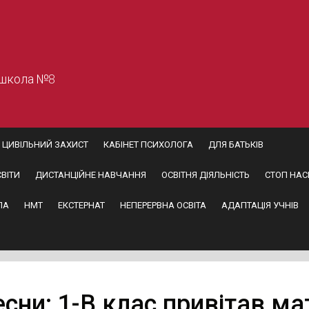
 школа №8
ЦИВІЛЬНИЙ ЗАХИСТ
КАБІНЕТ ПСИХОЛОГА
ДЛЯ БАТЬКІВ
ВІТИ
ДИСТАНЦІЙНЕ НАВЧАННЯ
ОСВІТНЯ ДІЯЛЬНІСТЬ
СТОП НАС
ПА
НМТ
ЕКСТЕРНАТ
НЕПЕРЕРВНА ОСВІТА
АДАПТАЦІЯ УЧНІВ
сни: 1-В клас привітав ма