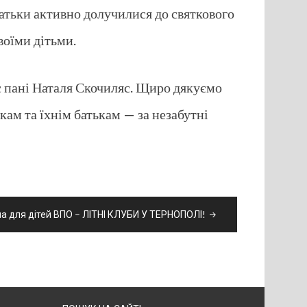
атьки активно долучилися до святкового
воїми дітьми.
с пані Наталя Скочиляс. Щиро дякуємо
кам та їхнім батькам — за незабутні
а для дітей ВПО – ЛІТНІ КЛУБИ У ТЕРНОПОЛІ!