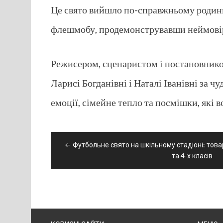
Це свято вийшло по-справжньому родинн
флешмобу, продемонструвавши неймовірну
Режисером, сценаристом і постановнико
Ларисі Богданівні і Наталі Іванівні за 
емоції, сімейне тепло та посмішки, які 
Навігація
Футбольне свято на шкільному стадіоні: това
записів
та 4-х класів