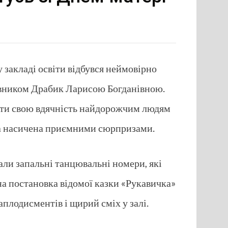
 закладі освіти відбувся неймовірно
рівником Драбик Ларисою Богданівною.
вити свою вдячність найдорожчим людям
була насичена приємними сюрпризами.
али запальні танцювальні номери, які
на постановка відомої казки «Рукавичка»
плодисментів і щирий сміх у залі.