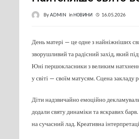
By
ADMIN
in
НОВИНИ
16.05.2026
День матері — це одне з найніжніших св
зворушливий та радісний захід, який пі
Юні першокласники з великим натхнення
у світі — своїм матусям. Сцена закладу 
Діти надзвичайно емоційно декламували 
додали святу динаміки та яскравих барв
на сучасний лад. Креативна інтерпретац