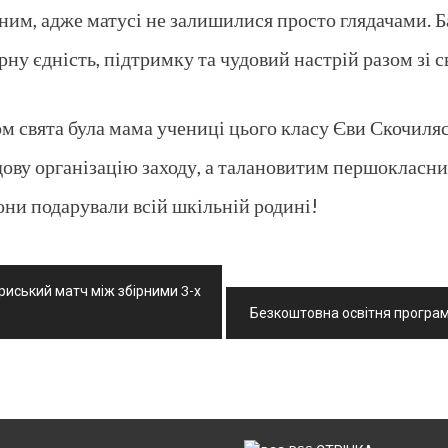
им, адже матусі не залишилися просто глядачами. Б
 єдність, підтримку та чудовий настрій разом зі с
м свята була мама учениці цього класу Єви Скочиля
чудову організацію заходу, а талановитим першокласни
вони подарували всій шкільній родині!
риський матч між збірними 3-х
Безкоштовна освітня програм