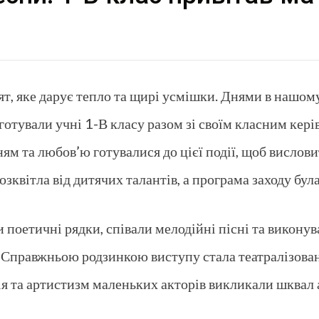
ят, яке дарує тепло та щирі усмішки. Днями в нашому
дготували учні 1-В класу разом зі своїм класним ке
м та любов’ю готувалися до цієї події, щоб висло
розквітла від дитячих талантів, а програма заходу 
поетичні рядки, співали мелодійні пісні та виконув
. Справжньою родзинкою виступу стала театралізова
ія та артистизм маленьких акторів викликали шквал а