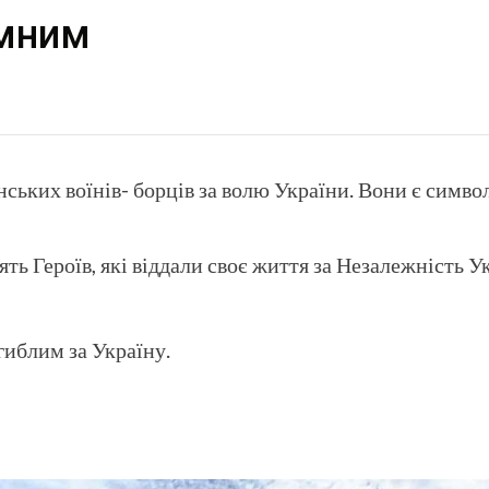
амним
їнських воїнів- борців за волю України. Вони є симво
ть Героїв, які віддали своє життя за Незалежність У
гиблим за Україну.