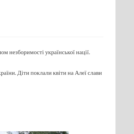
лом незборимості української нації.
країни. Діти поклали квіти на Алеї слави