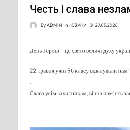
Честь і слава незл
By
ADMIN
in
НОВИНИ
29.05.2026
День Героїв – це свято величі духу укра
22 травня учні 9б класу вшанували памʼя
.
Слава усім захисникам, вічна памʼять за