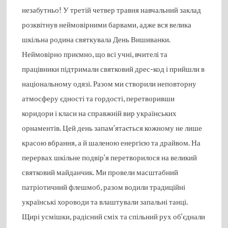
незабутньо! У третій четвер травня навчальний заклад
розквітнув неймовірними барвами, адже вся велика
шкільна родина святкувала День Вишиванки.
Неймовірно приємно, що всі учні, вчителі та
працівники підтримали святковий дрес-код і прийшли в
національному одязі. Разом ми створили неповторну
атмосферу єдності та гордості, перетворивши
коридори і класи на справжній вир українських
орнаментів. Цей день запам’ятається кожному не лише
красою вбрання, а й шаленою енергією та драйвом. На
перервах шкільне подвір’я перетворилося на великий
святковий майданчик. Ми провели масштабний
патріотичний флешмоб, разом водили традиційні
українські хороводи та влаштували запальні танці.
Щирі усмішки, радісний сміх та спільний рух об’єднали